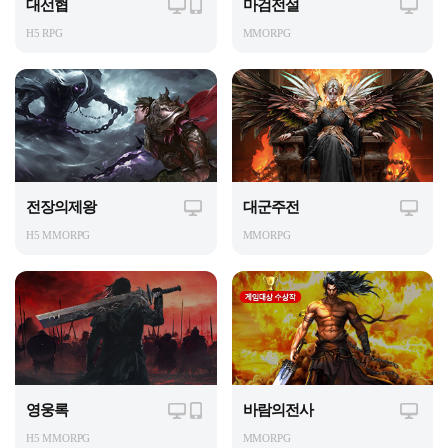
대선협
마검전설
H5 RPG
MMORPG
전장의제왕
대군주전
H5 MMORPG
MMORPG
영웅록
바람의전사
H5 MMORPG
MMORPG