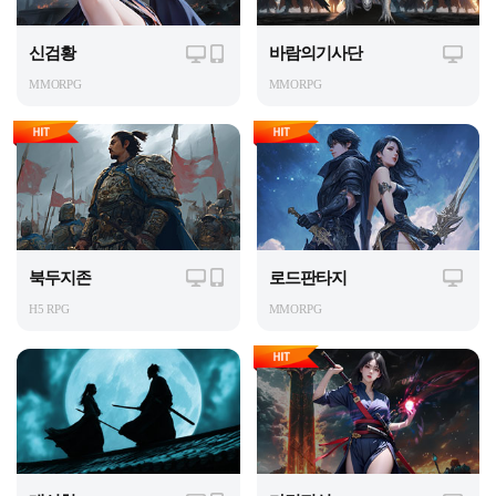
신검황
바람의기사단
MMORPG
MMORPG
북두지존
로드판타지
H5 RPG
MMORPG