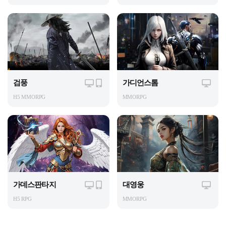
검풍
가디언스톰
H5 MMORPG
MMORPG
가데스판타지
대영웅
H5 RPG
MMORPG