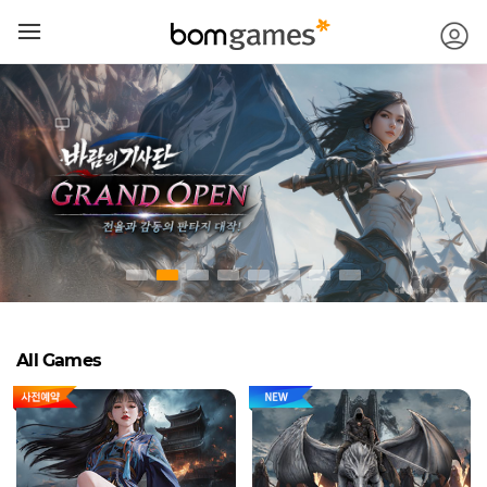
메뉴 건너뛰기
로
모바일
메뉴버튼
All Games