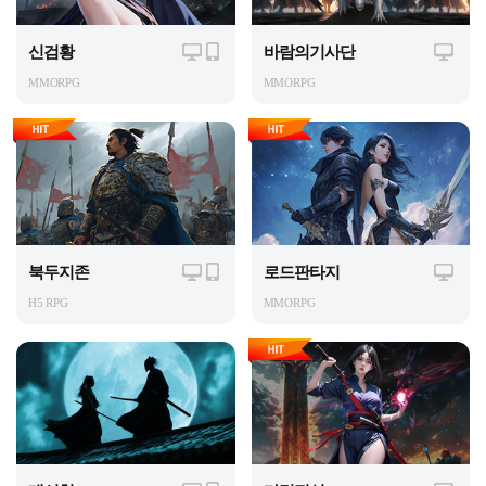
신검황
바람의기사단
MMORPG
MMORPG
북두지존
로드판타지
H5 RPG
MMORPG