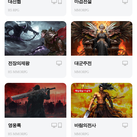
대선협
마검전설
H5 RPG
MMORPG
전장의제왕
대군주전
H5 MMORPG
MMORPG
영웅록
바람의전사
H5 MMORPG
MMORPG