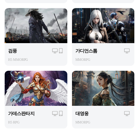
검풍
가디언스톰
H5 MMORPG
MMORPG
가데스판타지
대영웅
H5 RPG
MMORPG