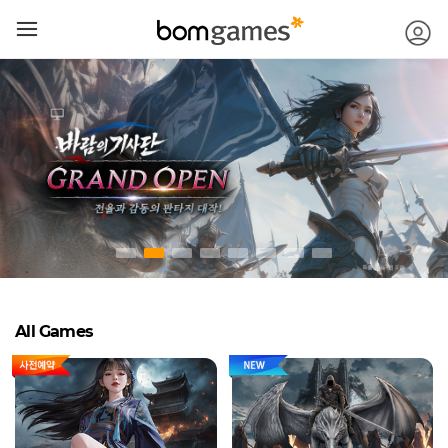
메뉴 건너뛰기
로
모바일
메뉴버튼
All Games